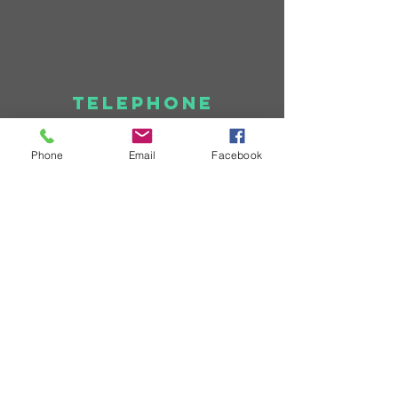
TELEPHONE
+590 690 77 55 00
Phone
Email
Facebook
E-MAIL
info@sxmnatation.com