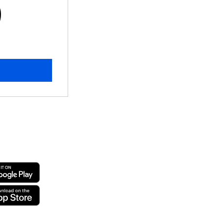
89€
9
s