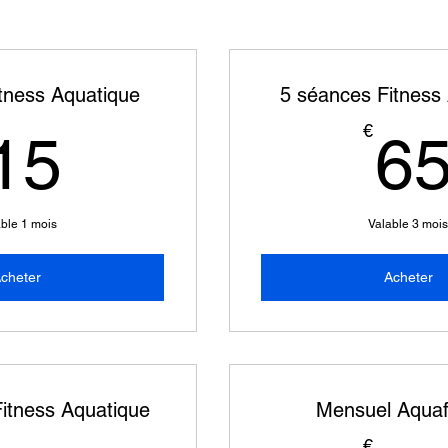
tness Aquatique
5 séances Fitness
15€
€
15
6
ble 1 mois
Valable 3 moi
cheter
Acheter
itness Aquatique
Mensuel Aquaf
€