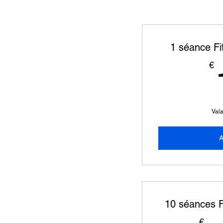
1 séance Fi
€
Vala
A
10 séances F
€