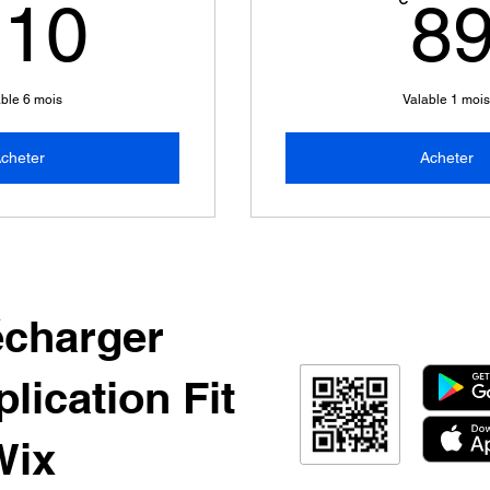
110€
110
8
ble 6 mois
Valable 1 moi
cheter
Acheter
écharger
plication Fit
Wix