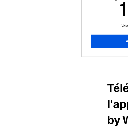
Vala
A
Tél
l'ap
by 