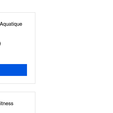
 Aquatique
65€
5
s
itness