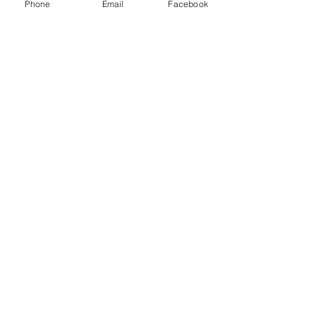
Phone
Email
Facebook
Aquatonic
45 min
Réserver
Découvrir les formules
ADRESSE
ZAC Hope Estate, 9 rue
Café
97 150 Saint Martin